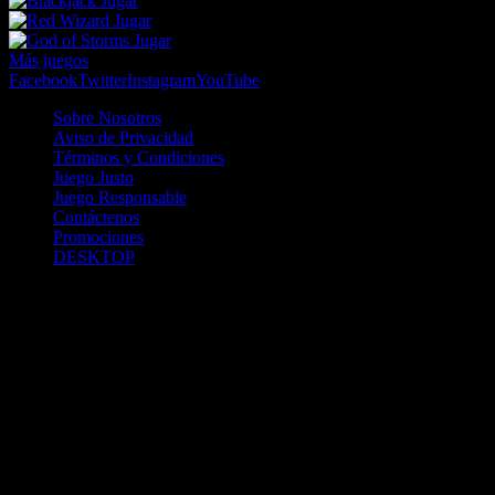
Jugar
Jugar
Jugar
Más juegos
Facebook
Twitter
Instagram
YouTube
Sobre Nosotros
Aviso de Privacidad
Términos y Condiciones
Juego Justo
Juego Responsable
Contáctenos
Promociones
DESKTOP
Betcha.pa es operado por ONJOC, CORP. una compañía registrada
en la República de Panamá, autorizada y regulada por la Junta de
Control de Juegos de la Repúlblica de Panamá a través del Contrato
de Admnistración y Operación de Juegos de Suerte y Azar a través
de Internet No. JCJ-03-2020, debidamente refrendado por la
Contraloría de la República de Panamá el día 15 de junio de 2020
con oficinas en Urbanización Costa del Este, PH Plaza Real,
Oficina 403, Corregimiento de Juan Díaz, República de Panamá,
localizables al telefóno +(507) 304-8693 y correo electrónico
info@onjoc.com