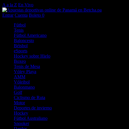
A a la Z
En Vivo
Entrar
Cuenta
Boleto
0
Fútbol
Tenis
Fútbol Americano
Baloncesto
Béisbol
eSports
Hockey sobre Hielo
Boxeo
Tenis de Mesa
Vóley Playa
AMM
Vóleibol
Balonmano
Golf
Ciclismo de Ruta
Motor
Deportes de invierno
Hockey
Fútbol Australiano
Snooker
Dardos