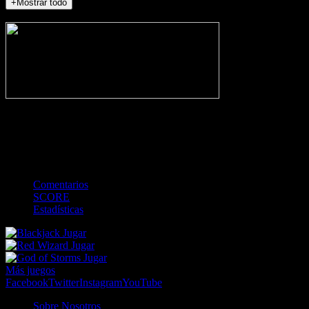
+Mostrar todo
NO_INCIDENTS
-
Gol
Tarjeta amarilla
Roja
Córner
Penalti
FKIC
Sustitución
0
-
-
-
-
-
-
0
-
-
-
-
-
-
Comentarios
SCORE
Estadísticas
Jugar
Jugar
Jugar
Más juegos
Facebook
Twitter
Instagram
YouTube
Sobre Nosotros