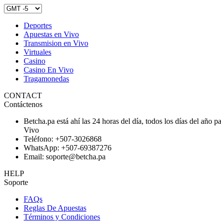
Deportes
Apuestas en Vivo
Transmision en Vivo
Virtuales
Casino
Casino En Vivo
Tragamonedas
CONTACT
Contáctenos
Betcha.pa está ahí las 24 horas del día, todos los días del año
Vivo
Teléfono:
+507-3026868
WhatsApp:
+507-69387276
Email:
soporte@betcha.pa
HELP
Soporte
FAQs
Reglas De Apuestas
Términos y Condiciones