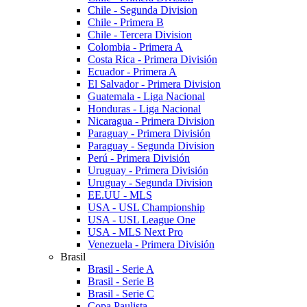
Chile - Segunda Division
Chile - Primera B
Chile - Tercera Division
Colombia - Primera A
Costa Rica - Primera División
Ecuador - Primera A
El Salvador - Primera Division
Guatemala - Liga Nacional
Honduras - Liga Nacional
Nicaragua - Primera Division
Paraguay - Primera División
Paraguay - Segunda Division
Perú - Primera División
Uruguay - Primera División
Uruguay - Segunda Division
EE.UU - MLS
USA - USL Championship
USA - USL League One
USA - MLS Next Pro
Venezuela - Primera División
Brasil
Brasil - Serie A
Brasil - Serie B
Brasil - Serie C
Copa Paulista