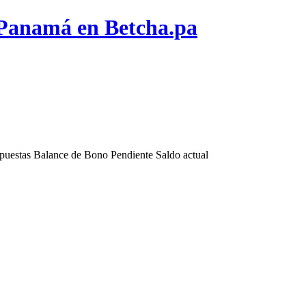
puestas
Balance de Bono Pendiente
Saldo actual