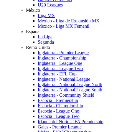
U20 Leagues
México
Liga MX
México - Liga de Expansión MX
Mexico - Liga MX Femenil
España
La Liga
Segunda
Reino Unido
Inglaterra - Premier League
Inglaterra - Championship
Inglaterra - League One
Inglaterra - League Two
Inglaterra - EFL Cup
Inglaterra - National League
Inglaterra - National League North
Inglaterra - National League South
Inglaterra - Community Shield
Escocia - Premiership
Escocia - Championship
Escocia - League One
Escocia - League Two
Irlanda del Norte - IFA Premiership
Gales - Premier League