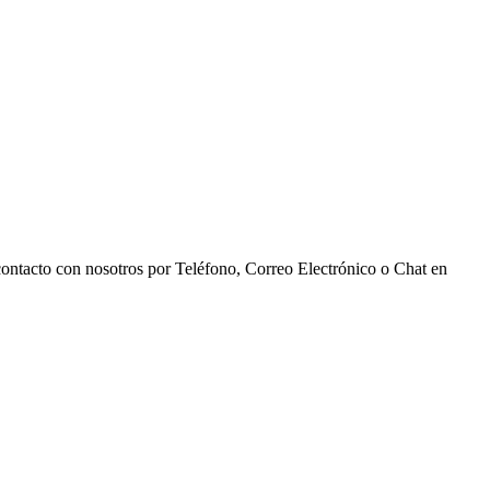
n contacto con nosotros por Teléfono, Correo Electrónico o Chat en