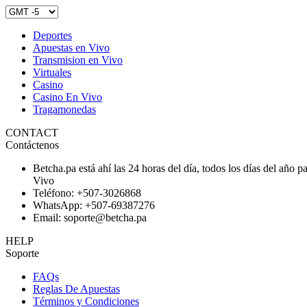
Deportes
Apuestas en Vivo
Transmision en Vivo
Virtuales
Casino
Casino En Vivo
Tragamonedas
CONTACT
Contáctenos
Betcha.pa está ahí las 24 horas del día, todos los días del año
Vivo
Teléfono:
+507-3026868
WhatsApp:
+507-69387276
Email:
soporte@betcha.pa
HELP
Soporte
FAQs
Reglas De Apuestas
Términos y Condiciones