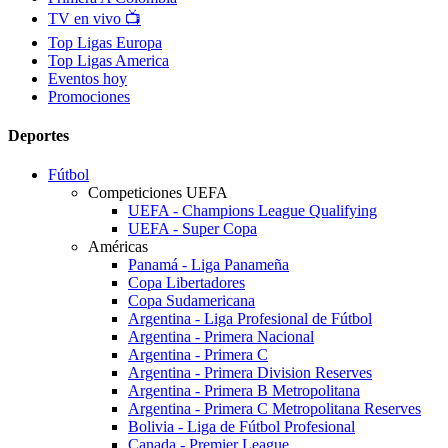
TV en vivo 📺
Top Ligas Europa
Top Ligas America
Eventos hoy
Promociones
Deportes
Fútbol
Competiciones UEFA
UEFA - Champions League Qualifying
UEFA - Super Copa
Américas
Panamá - Liga Panameña
Copa Libertadores
Copa Sudamericana
Argentina - Liga Profesional de Fútbol
Argentina - Primera Nacional
Argentina - Primera C
Argentina - Primera Division Reserves
Argentina - Primera B Metropolitana
Argentina - Primera C Metropolitana Reserves
Bolivia - Liga de Fútbol Profesional
Canada - Premier League