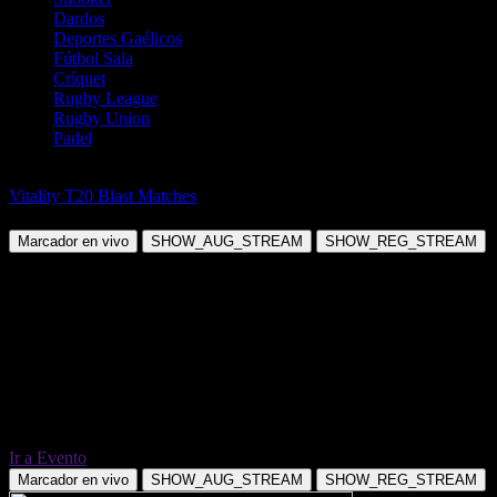
Dardos
Deportes Gaélicos
Fútbol Sala
Críquet
Rugby League
Rugby Union
Padel
Críquet
Vitality T20 Blast Matches
Middlesex vs Sussex
Marcador en vivo
SHOW_AUG_STREAM
SHOW_REG_STREAM
Ir a Evento
Marcador en vivo
SHOW_AUG_STREAM
SHOW_REG_STREAM