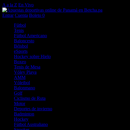
A a la Z
En Vivo
Entrar
Cuenta
Boleto
0
Fútbol
Tenis
Fútbol Americano
Baloncesto
Béisbol
eSports
Hockey sobre Hielo
Boxeo
Tenis de Mesa
Vóley Playa
AMM
Vóleibol
Balonmano
Golf
Ciclismo de Ruta
Motor
Deportes de invierno
Badminton
Hockey
Fútbol Australiano
Snooker