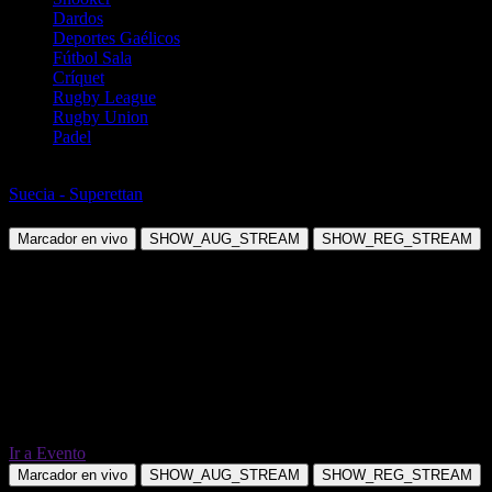
Dardos
Deportes Gaélicos
Fútbol Sala
Críquet
Rugby League
Rugby Union
Padel
Fútbol
Suecia - Superettan
Falkenbergs FF vs Helsingborgs IF
Marcador en vivo
SHOW_AUG_STREAM
SHOW_REG_STREAM
Ir a Evento
Marcador en vivo
SHOW_AUG_STREAM
SHOW_REG_STREAM