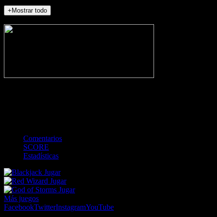
+Mostrar todo
NO_INCIDENTS
-
Gol
Tarjeta amarilla
Roja
Córner
Penalti
FKIC
Sustitución
0
-
-
-
-
-
-
0
-
-
-
-
-
-
Comentarios
SCORE
Estadísticas
Jugar
Jugar
Jugar
Más juegos
Facebook
Twitter
Instagram
YouTube