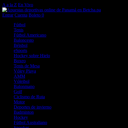
A a la Z
En Vivo
Entrar
Cuenta
Boleto
0
Fútbol
Tenis
Fútbol Americano
Baloncesto
Béisbol
eSports
Hockey sobre Hielo
Boxeo
Tenis de Mesa
Vóley Playa
AMM
Vóleibol
Balonmano
Golf
Ciclismo de Ruta
Motor
Deportes de invierno
Badminton
Hockey
Fútbol Australiano
Snooker