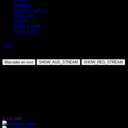
Atletismo
Deportes Gaélicos
Fútbol Sala
Críquet
Rugby League
Rugby Union
AMM
Rizin
Daichi Tomizawa vs Rui Kato
Viernes, 05 Jun 2026 23:00:00
Marcador en vivo
SHOW_AUG_STREAM
SHOW_REG_STREAM
Ir a Evento
Jugar