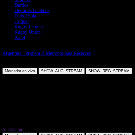
Dardos
Deportes Gaélicos
Fútbol Sala
Críquet
Rugby League
Rugby Union
Padel
Fútbol
Argentina - Primera B Metropolitana Reserves
CA Colegiales (R) vs
Estudiantes De Buenos Aires (R)
Marcador en vivo
SHOW_AUG_STREAM
SHOW_REG_STREAM
Ir a Evento