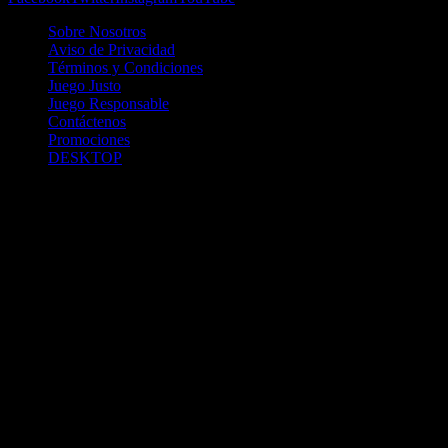
Sobre Nosotros
Aviso de Privacidad
Términos y Condiciones
Juego Justo
Juego Responsable
Contáctenos
Promociones
DESKTOP
Betcha.pa es operado por ONJOC, CORP. una compañía registrada
en la República de Panamá, autorizada y regulada por la Junta de
Control de Juegos de la Repúlblica de Panamá a través del Contrato
de Admnistración y Operación de Juegos de Suerte y Azar a través
de Internet No. JCJ-03-2020, debidamente refrendado por la
Contraloría de la República de Panamá el día 15 de junio de 2020
con oficinas en Urbanización Costa del Este, PH Plaza Real,
Oficina 403, Corregimiento de Juan Díaz, República de Panamá,
localizables al telefóno +(507) 304-8693 y correo electrónico
info@onjoc.com
SPACEWONDER HOLDINGS LIMITED es una filial europea de
Onjoc Corp., debidamente registrada en Chipre, con oficinas en 1
Katalanou, Piso: 1 °, Piso: 101, Aglantzia, Nicosia, 2121, CHIPRE,