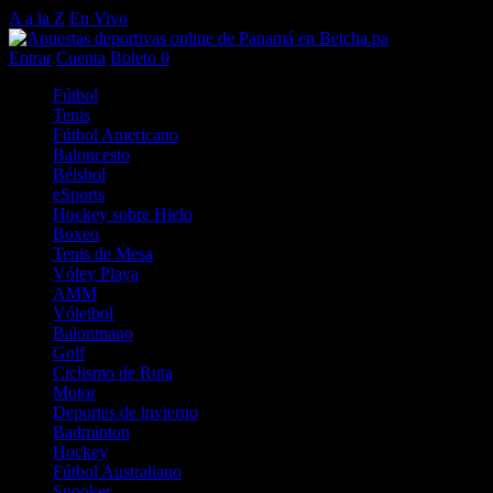
A a la Z
En Vivo
Entrar
Cuenta
Boleto
0
Fútbol
Tenis
Fútbol Americano
Baloncesto
Béisbol
eSports
Hockey sobre Hielo
Boxeo
Tenis de Mesa
Vóley Playa
AMM
Vóleibol
Balonmano
Golf
Ciclismo de Ruta
Motor
Deportes de invierno
Badminton
Hockey
Fútbol Australiano
Snooker