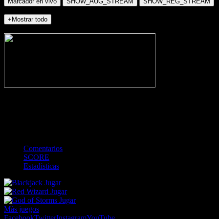
Marcador en vivo
SHOW_AUG_STREAM
SHOW_REG_STREAM
+Mostrar todo
NO_INCIDENTS
-
Gol
Tarjeta amarilla
Roja
Córner
Penalti
FKIC
Sustitución
0
-
-
-
-
-
-
0
-
-
-
-
-
-
Comentarios
SCORE
Estadísticas
Jugar
Jugar
Jugar
Más juegos
Facebook
Twitter
Instagram
YouTube