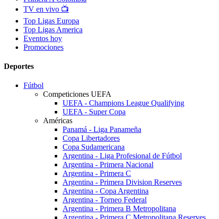
TV en vivo 📺
Top Ligas Europa
Top Ligas America
Eventos hoy
Promociones
Deportes
Fútbol
Competiciones UEFA
UEFA - Champions League Qualifying
UEFA - Super Copa
Américas
Panamá - Liga Panameña
Copa Libertadores
Copa Sudamericana
Argentina - Liga Profesional de Fútbol
Argentina - Primera Nacional
Argentina - Primera C
Argentina - Primera Division Reserves
Argentina - Copa Argentina
Argentina - Torneo Federal
Argentina - Primera B Metropolitana
Argentina - Primera C Metropolitana Reserves