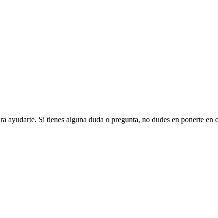
 para ayudarte. Si tienes alguna duda o pregunta, no dudes en ponerte e