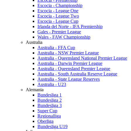
Escocia - Premiership
Escocia - Championship
Escocia - League One
Escocia - League Two
Escocia - League Cup
Irlanda del Norte - IFA Premiership
Gales - Premier League
Wales - FAW Championship
Australia
Australia - FFA Cup
Australia - NSW Premier League
Australia - Queensland National Premier League
Australia - Darwin Premier League
Australia - Queensland Premier League
Australia - South Australia Reserve League
Australia - State League Reserves
Australia - U23
Alemania
Bundesliga 1
Bundesliga 2
Bundesliga 3
Super Cup
Regionalliga
Oberliga
Bundesliga U19