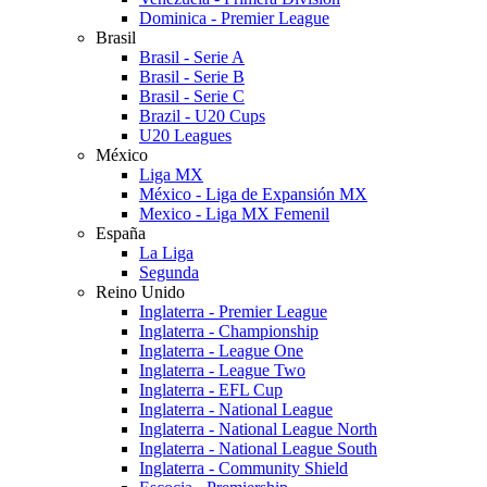
Dominica - Premier League
Brasil
Brasil - Serie A
Brasil - Serie B
Brasil - Serie C
Brazil - U20 Cups
U20 Leagues
México
Liga MX
México - Liga de Expansión MX
Mexico - Liga MX Femenil
España
La Liga
Segunda
Reino Unido
Inglaterra - Premier League
Inglaterra - Championship
Inglaterra - League One
Inglaterra - League Two
Inglaterra - EFL Cup
Inglaterra - National League
Inglaterra - National League North
Inglaterra - National League South
Inglaterra - Community Shield