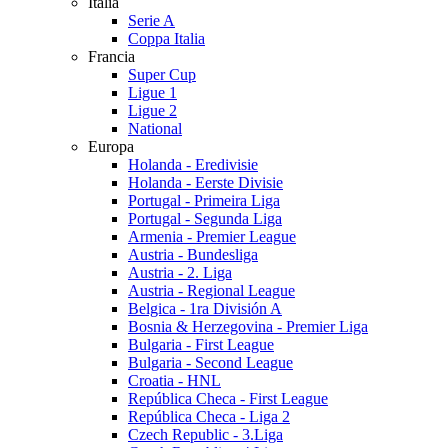
Italia
Serie A
Coppa Italia
Francia
Super Cup
Ligue 1
Ligue 2
National
Europa
Holanda - Eredivisie
Holanda - Eerste Divisie
Portugal - Primeira Liga
Portugal - Segunda Liga
Armenia - Premier League
Austria - Bundesliga
Austria - 2. Liga
Austria - Regional League
Belgica - 1ra División A
Bosnia & Herzegovina - Premier Liga
Bulgaria - First League
Bulgaria - Second League
Croatia - HNL
República Checa - First League
República Checa - Liga 2
Czech Republic - 3.Liga