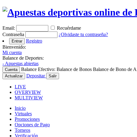
Email:
Recuérdame
Contraseña
¿Olvidaste tu contraseña?
Registro
Bienvenido:
Mi cuenta
Balance de Deportes
:
-
Apuestas abiertas
Balance Efectivo:
Balance de Bonos
Balance de Bono de A
Cuenta
Depositar
Actualizar
Salir
LIVE
OVERVIEW
MULTIVIEW
Inicio
Virtuales
Promociones
Opciones de Pago
Torneos
Verificación