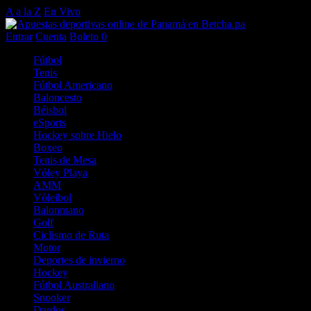
A a la Z
En Vivo
Entrar
Cuenta
Boleto
0
Fútbol
Tenis
Fútbol Americano
Baloncesto
Béisbol
eSports
Hockey sobre Hielo
Boxeo
Tenis de Mesa
Vóley Playa
AMM
Vóleibol
Balonmano
Golf
Ciclismo de Ruta
Motor
Deportes de invierno
Hockey
Fútbol Australiano
Snooker
Dardos