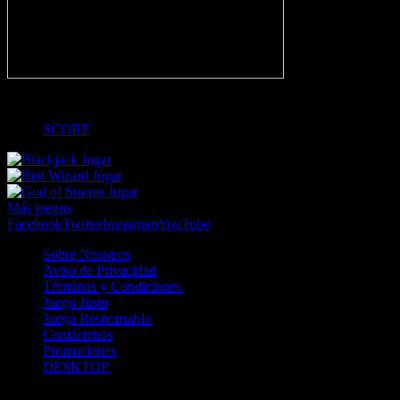
-
SCORE
Jugar
Jugar
Jugar
Más juegos
Facebook
Twitter
Instagram
YouTube
Sobre Nosotros
Aviso de Privacidad
Términos y Condiciones
Juego Justo
Juego Responsable
Contáctenos
Promociones
DESKTOP
Betcha.pa es operado por ONJOC, CORP. una compañía registrada