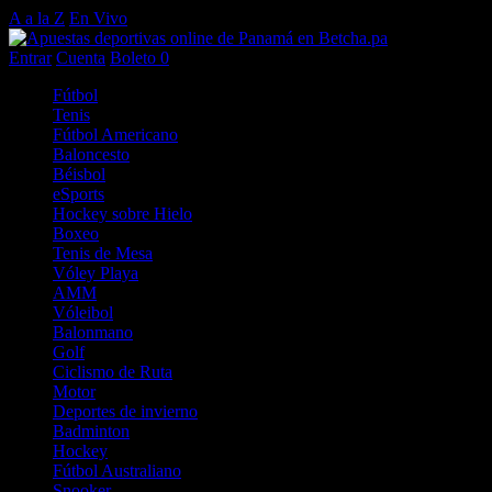
A a la Z
En Vivo
Entrar
Cuenta
Boleto
0
Fútbol
Tenis
Fútbol Americano
Baloncesto
Béisbol
eSports
Hockey sobre Hielo
Boxeo
Tenis de Mesa
Vóley Playa
AMM
Vóleibol
Balonmano
Golf
Ciclismo de Ruta
Motor
Deportes de invierno
Badminton
Hockey
Fútbol Australiano
Snooker