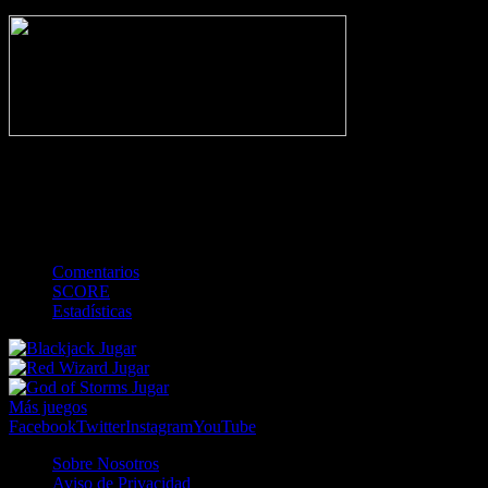
NO_INCIDENTS
-
Gol
Tarjeta amarilla
Roja
Córner
Penalti
FKIC
Sustitución
0
-
-
-
-
-
-
0
-
-
-
-
-
-
Comentarios
SCORE
Estadísticas
Jugar
Jugar
Jugar
Más juegos
Facebook
Twitter
Instagram
YouTube
Sobre Nosotros
Aviso de Privacidad