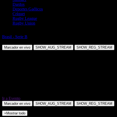
Dardos
Deportes Gaélicos
Críquet
Rugby League
Rugby Union
Fútbol
Brasil - Serie B
Nautico PE vs Fortaleza CE
Marcador en vivo
SHOW_AUG_STREAM
SHOW_REG_STREAM
Ir a Evento
Marcador en vivo
SHOW_AUG_STREAM
SHOW_REG_STREAM
+Mostrar todo