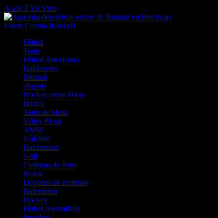
A a la Z
En Vivo
Entrar
Cuenta
Boleto
0
Fútbol
Tenis
Fútbol Americano
Baloncesto
Béisbol
eSports
Hockey sobre Hielo
Boxeo
Tenis de Mesa
Vóley Playa
AMM
Vóleibol
Balonmano
Golf
Ciclismo de Ruta
Motor
Deportes de invierno
Badminton
Hockey
Fútbol Australiano
Snooker