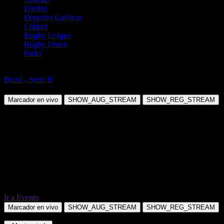
Dardos
Deportes Gaélicos
Críquet
Rugby League
Rugby Union
Padel
Fútbol
Brasil - Serie B
Sport Recife PE vs Athletic Club MG
Marcador en vivo
SHOW_AUG_STREAM
SHOW_REG_STREAM
Ir a Evento
Marcador en vivo
SHOW_AUG_STREAM
SHOW_REG_STREAM