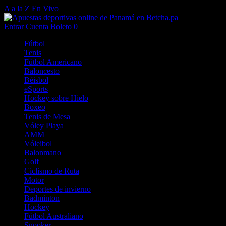
A a la Z
En Vivo
Entrar
Cuenta
Boleto
0
Fútbol
Tenis
Fútbol Americano
Baloncesto
Béisbol
eSports
Hockey sobre Hielo
Boxeo
Tenis de Mesa
Vóley Playa
AMM
Vóleibol
Balonmano
Golf
Ciclismo de Ruta
Motor
Deportes de invierno
Badminton
Hockey
Fútbol Australiano
Snooker