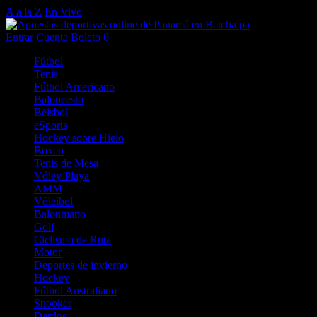
A a la Z
En Vivo
Entrar
Cuenta
Boleto
0
Fútbol
Tenis
Fútbol Americano
Baloncesto
Béisbol
eSports
Hockey sobre Hielo
Boxeo
Tenis de Mesa
Vóley Playa
AMM
Vóleibol
Balonmano
Golf
Ciclismo de Ruta
Motor
Deportes de invierno
Hockey
Fútbol Australiano
Snooker
Dardos