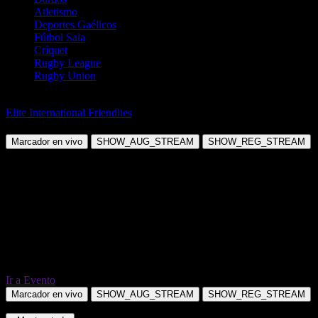
Atletismo
Deportes Gaélicos
Fútbol Sala
Críquet
Rugby League
Rugby Union
Fútbol
Elite International Friendlies
Inglaterra vs Costa Rica
Marcador en vivo
SHOW_AUG_STREAM
SHOW_REG_STREAM
Ir a Evento
Marcador en vivo
SHOW_AUG_STREAM
SHOW_REG_STREAM