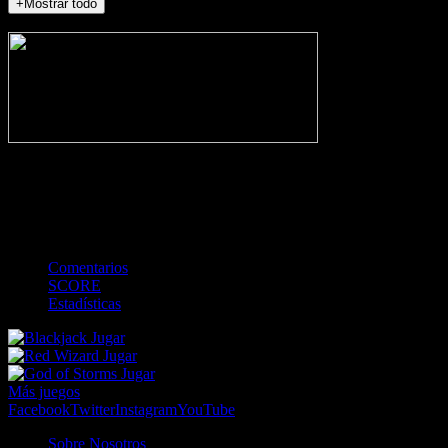
+Mostrar todo
NO_INCIDENTS
-
Gol
Tarjeta amarilla
Roja
Córner
Penalti
FKIC
Sustitución
0
-
-
-
-
-
-
0
-
-
-
-
-
-
Comentarios
SCORE
Estadísticas
Jugar
Jugar
Jugar
Más juegos
Facebook
Twitter
Instagram
YouTube
Sobre Nosotros