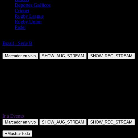
Deportes Gaélicos
Críquet
Rugby League
Rugby Union
Padel
Fútbol
Brasil - Serie B
Ponte Preta SP vs Cuiaba MT
Marcador en vivo
SHOW_AUG_STREAM
SHOW_REG_STREAM
Ir a Evento
Marcador en vivo
SHOW_AUG_STREAM
SHOW_REG_STREAM
+Mostrar todo