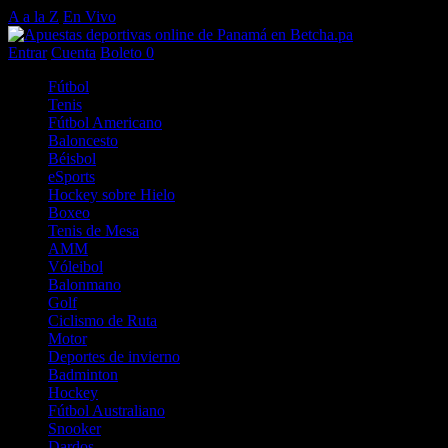
A a la Z
En Vivo
Entrar
Cuenta
Boleto
0
Fútbol
Tenis
Fútbol Americano
Baloncesto
Béisbol
eSports
Hockey sobre Hielo
Boxeo
Tenis de Mesa
AMM
Vóleibol
Balonmano
Golf
Ciclismo de Ruta
Motor
Deportes de invierno
Badminton
Hockey
Fútbol Australiano
Snooker
Dardos