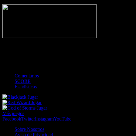
NO_INCIDENTS
-
Gol
Tarjeta amarilla
Roja
Córner
Penalti
FKIC
Sustitución
0
-
-
-
-
-
-
0
-
-
-
-
-
-
Comentarios
SCORE
Estadísticas
Jugar
Jugar
Jugar
Más juegos
Facebook
Twitter
Instagram
YouTube
Sobre Nosotros
Aviso de Privacidad