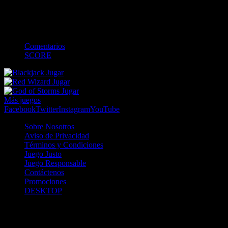
WTA
-
-
-
-
Comentarios
SCORE
Jugar
Jugar
Jugar
Más juegos
Facebook
Twitter
Instagram
YouTube
Sobre Nosotros
Aviso de Privacidad
Términos y Condiciones
Juego Justo
Juego Responsable
Contáctenos
Promociones
DESKTOP
Betcha.pa es operado por ONJOC, CORP. una compañía registrada
en la República de Panamá, autorizada y regulada por la Junta de
Control de Juegos de la Repúlblica de Panamá a través del Contrato