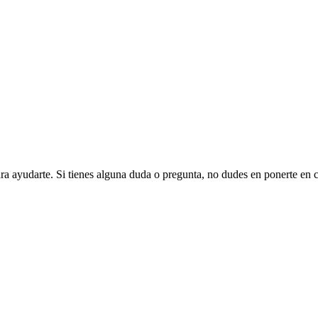
 para ayudarte. Si tienes alguna duda o pregunta, no dudes en ponerte e