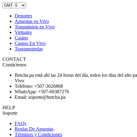
Deportes
Apuestas en Vivo
Transmision en Vivo
Virtuales
Casino
Casino En Vivo
Tragamonedas
CONTACT
Contáctenos
Betcha.pa está ahí las 24 horas del día, todos los días del año
Vivo
Teléfono:
+507-3026868
WhatsApp:
+507-69387276
Email:
soporte@betcha.pa
HELP
Soporte
FAQs
Reglas De Apuestas
Términos y Condiciones