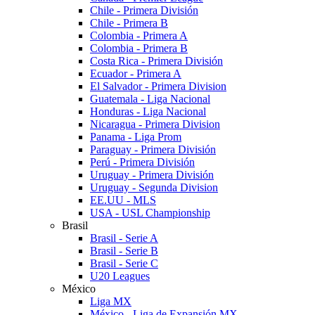
Chile - Primera División
Chile - Primera B
Colombia - Primera A
Colombia - Primera B
Costa Rica - Primera División
Ecuador - Primera A
El Salvador - Primera Division
Guatemala - Liga Nacional
Honduras - Liga Nacional
Nicaragua - Primera Division
Panama - Liga Prom
Paraguay - Primera División
Perú - Primera División
Uruguay - Primera División
Uruguay - Segunda Division
EE.UU - MLS
USA - USL Championship
Brasil
Brasil - Serie A
Brasil - Serie B
Brasil - Serie C
U20 Leagues
México
Liga MX
México - Liga de Expansión MX