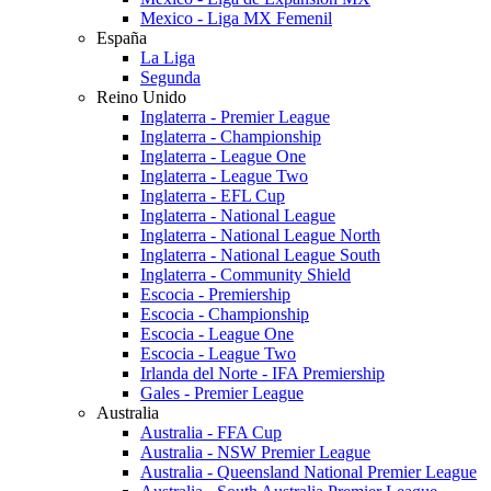
Mexico - Liga MX Femenil
España
La Liga
Segunda
Reino Unido
Inglaterra - Premier League
Inglaterra - Championship
Inglaterra - League One
Inglaterra - League Two
Inglaterra - EFL Cup
Inglaterra - National League
Inglaterra - National League North
Inglaterra - National League South
Inglaterra - Community Shield
Escocia - Premiership
Escocia - Championship
Escocia - League One
Escocia - League Two
Irlanda del Norte - IFA Premiership
Gales - Premier League
Australia
Australia - FFA Cup
Australia - NSW Premier League
Australia - Queensland National Premier League