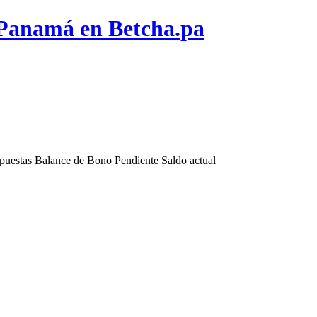
puestas
Balance de Bono Pendiente
Saldo actual