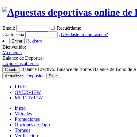
Email:
Recuérdame
Contraseña
¿Olvidaste tu contraseña?
Registro
Bienvenido:
Mi cuenta
Balance de Deportes
:
-
Apuestas abiertas
Balance Efectivo:
Balance de Bonos
Balance de Bono de A
Cuenta
Depositar
Actualizar
Salir
LIVE
OVERVIEW
MULTIVIEW
Inicio
Virtuales
Promociones
Opciones de Pago
Torneos
Verificación