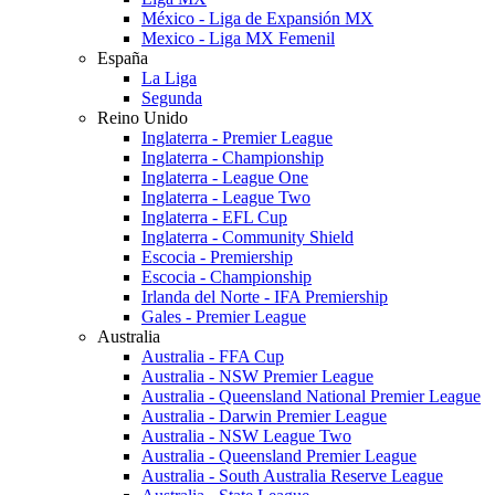
México - Liga de Expansión MX
Mexico - Liga MX Femenil
España
La Liga
Segunda
Reino Unido
Inglaterra - Premier League
Inglaterra - Championship
Inglaterra - League One
Inglaterra - League Two
Inglaterra - EFL Cup
Inglaterra - Community Shield
Escocia - Premiership
Escocia - Championship
Irlanda del Norte - IFA Premiership
Gales - Premier League
Australia
Australia - FFA Cup
Australia - NSW Premier League
Australia - Queensland National Premier League
Australia - Darwin Premier League
Australia - NSW League Two
Australia - Queensland Premier League
Australia - South Australia Reserve League