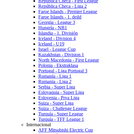
República Checa - First League
República Checa - Liga 2
Faroe Islands - Premier League
Faroe Islands - 1. deild
Georgia - League 3
Hungría - NB1
Islandia - 1. División
Iceland - Division 4
Iceland - U19
Israel - League Cup
Kazakhstan - Division 1
North Macedonia - First League
Polonia - Ekstraklasa
Portugal - Liga Portugal 3
Rumanía - Liga 1
Rumania - Liga 2
Serbia - Super Liga
Eslovaquia - Super Liga
Eslovenia - Prva Liga
Suiza - Super Liga
Suiza - Challenge League
Turquía - Super League
Turquía - TFF League 1
Internacional
AFF Mitsubishi Electric Cup