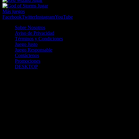
Jugar
Jugar
Más juegos
Facebook
Twitter
Instagram
YouTube
Sobre Nosotros
Aviso de Privacidad
Términos y Condiciones
Juego Justo
Juego Responsable
Contáctenos
Promociones
DESKTOP
Betcha.pa es operado por ONJOC, CORP. una compañía registrada
en la República de Panamá, autorizada y regulada por la Junta de
Control de Juegos de la Repúlblica de Panamá a través del Contrato
de Admnistración y Operación de Juegos de Suerte y Azar a través
de Internet No. JCJ-03-2020, debidamente refrendado por la
Contraloría de la República de Panamá el día 15 de junio de 2020
con oficinas en Urbanización Costa del Este, PH Plaza Real,
Oficina 403, Corregimiento de Juan Díaz, República de Panamá,
localizables al telefóno +(507) 304-8693 y correo electrónico
info@onjoc.com