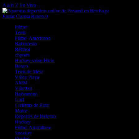
A a la Z
En Vivo
Entrar
Cuenta
Boleto
0
Fútbol
Tenis
Fútbol Americano
Baloncesto
Béisbol
eSports
Hockey sobre Hielo
Boxeo
Tenis de Mesa
Vóley Playa
AMM
Vóleibol
Balonmano
Golf
Ciclismo de Ruta
Motor
Deportes de invierno
Hockey
Fútbol Australiano
Snooker
Dardos