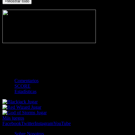
+Mostrar todo
NO_INCIDENTS
-
Gol
Tarjeta amarilla
Roja
Córner
Penalti
FKIC
Sustitución
0
-
-
-
-
-
-
0
-
-
-
-
-
-
Comentarios
SCORE
Estadísticas
Jugar
Jugar
Jugar
Más juegos
Facebook
Twitter
Instagram
YouTube
Sobre Nosotros