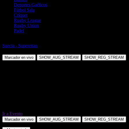
Deportes Gaélicos
Fútbol Sala
Críquet
Rugby League
Rugby Union
Padel
Fútbol
Suecia - Superettan
Varbergs BOIS FC vs Norrby IF
Marcador en vivo
SHOW_AUG_STREAM
SHOW_REG_STREAM
Ir a Evento
Marcador en vivo
SHOW_AUG_STREAM
SHOW_REG_STREAM