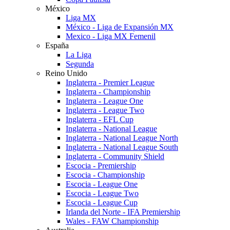
México
Liga MX
México - Liga de Expansión MX
Mexico - Liga MX Femenil
España
La Liga
Segunda
Reino Unido
Inglaterra - Premier League
Inglaterra - Championship
Inglaterra - League One
Inglaterra - League Two
Inglaterra - EFL Cup
Inglaterra - National League
Inglaterra - National League North
Inglaterra - National League South
Inglaterra - Community Shield
Escocia - Premiership
Escocia - Championship
Escocia - League One
Escocia - League Two
Escocia - League Cup
Irlanda del Norte - IFA Premiership
Wales - FAW Championship