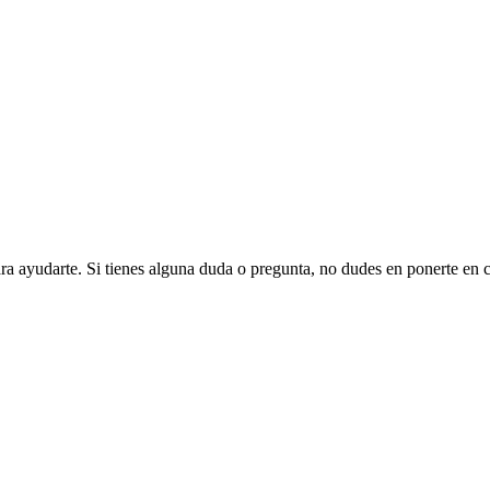
 para ayudarte. Si tienes alguna duda o pregunta, no dudes en ponerte e