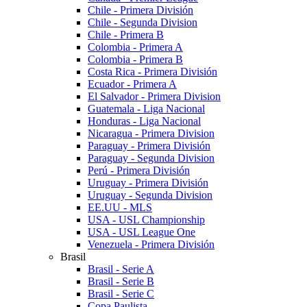
Chile - Primera División
Chile - Segunda Division
Chile - Primera B
Colombia - Primera A
Colombia - Primera B
Costa Rica - Primera División
Ecuador - Primera A
El Salvador - Primera Division
Guatemala - Liga Nacional
Honduras - Liga Nacional
Nicaragua - Primera Division
Paraguay - Primera División
Paraguay - Segunda Division
Perú - Primera División
Uruguay - Primera División
Uruguay - Segunda Division
EE.UU - MLS
USA - USL Championship
USA - USL League One
Venezuela - Primera División
Brasil
Brasil - Serie A
Brasil - Serie B
Brasil - Serie C
Copa Paulista