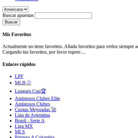
Buscar apuestas
Buscar
Mis Favoritos
Actualmente no tiene favoritos. Añada favoritos para verlos siempre a
Cargando tus favoritos, por favor espere…
Enlaces rápidos
LPF
MLB ⚾
Leagues Cup🏆
Amistosos Clubes Elite
Amistosos Clubes
Cuotas Mejoradas 🚀
Liga de Argentina
Brasil - Serie A
Liga MX
MLS
Primera A Colombia