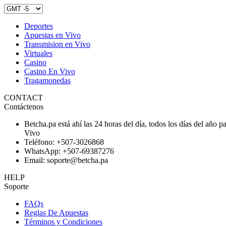
Deportes
Apuestas en Vivo
Transmision en Vivo
Virtuales
Casino
Casino En Vivo
Tragamonedas
CONTACT
Contáctenos
Betcha.pa está ahí las 24 horas del día, todos los días del año
Vivo
Teléfono:
+507-3026868
WhatsApp:
+507-69387276
Email:
soporte@betcha.pa
HELP
Soporte
FAQs
Reglas De Apuestas
Términos y Condiciones