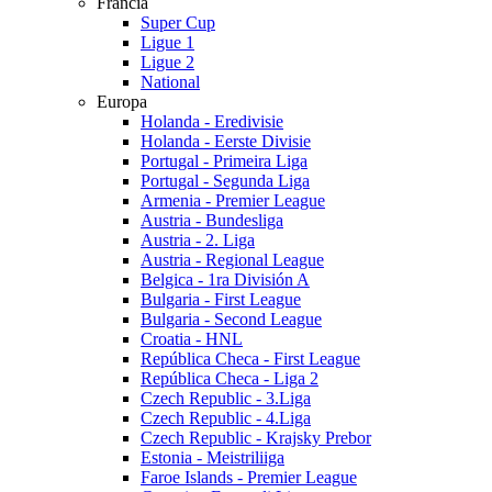
Francia
Super Cup
Ligue 1
Ligue 2
National
Europa
Holanda - Eredivisie
Holanda - Eerste Divisie
Portugal - Primeira Liga
Portugal - Segunda Liga
Armenia - Premier League
Austria - Bundesliga
Austria - 2. Liga
Austria - Regional League
Belgica - 1ra División A
Bulgaria - First League
Bulgaria - Second League
Croatia - HNL
República Checa - First League
República Checa - Liga 2
Czech Republic - 3.Liga
Czech Republic - 4.Liga
Czech Republic - Krajsky Prebor
Estonia - Meistriliiga
Faroe Islands - Premier League