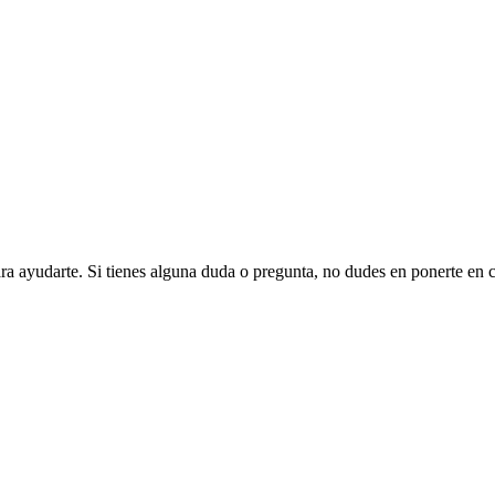
 para ayudarte. Si tienes alguna duda o pregunta, no dudes en ponerte e