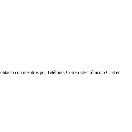
n contacto con nosotros por Teléfono, Correo Electrónico o Chat en