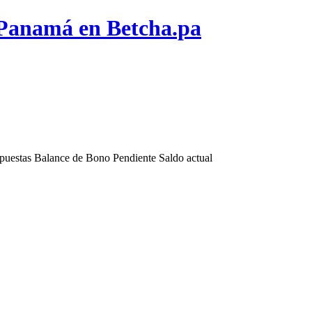
puestas
Balance de Bono Pendiente
Saldo actual