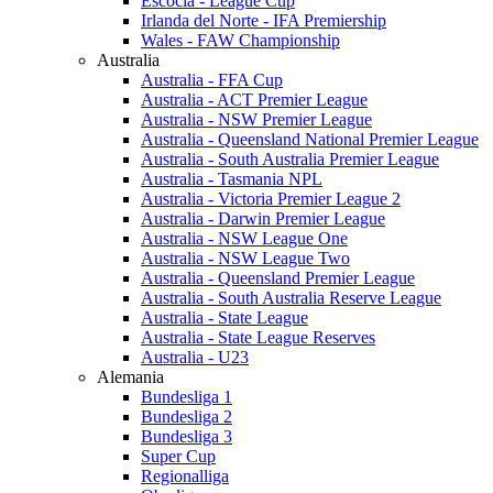
Escocia - League Cup
Irlanda del Norte - IFA Premiership
Wales - FAW Championship
Australia
Australia - FFA Cup
Australia - ACT Premier League
Australia - NSW Premier League
Australia - Queensland National Premier League
Australia - South Australia Premier League
Australia - Tasmania NPL
Australia - Victoria Premier League 2
Australia - Darwin Premier League
Australia - NSW League One
Australia - NSW League Two
Australia - Queensland Premier League
Australia - South Australia Reserve League
Australia - State League
Australia - State League Reserves
Australia - U23
Alemania
Bundesliga 1
Bundesliga 2
Bundesliga 3
Super Cup
Regionalliga