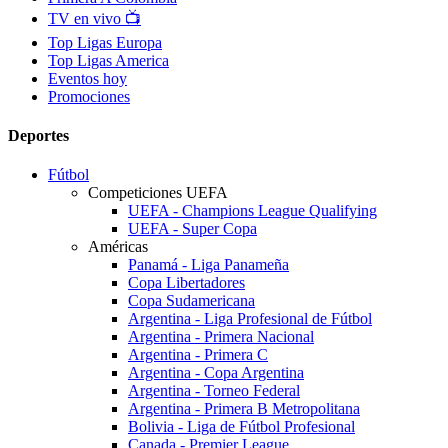
TV en vivo 📺
Top Ligas Europa
Top Ligas America
Eventos hoy
Promociones
Deportes
Fútbol
Competiciones UEFA
UEFA - Champions League Qualifying
UEFA - Super Copa
Américas
Panamá - Liga Panameña
Copa Libertadores
Copa Sudamericana
Argentina - Liga Profesional de Fútbol
Argentina - Primera Nacional
Argentina - Primera C
Argentina - Copa Argentina
Argentina - Torneo Federal
Argentina - Primera B Metropolitana
Bolivia - Liga de Fútbol Profesional
Canada - Premier League