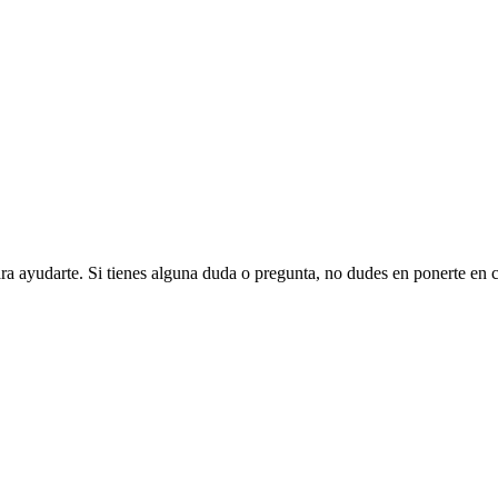
 para ayudarte. Si tienes alguna duda o pregunta, no dudes en ponerte e