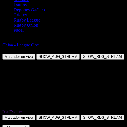
Dardos
Deportes Gaélicos
Críquet
Rugby League
Rugby Union
Padel
Fútbol
China - League One
Yanbian Longding vs Suzhou Dongwu
Marcador en vivo
SHOW_AUG_STREAM
SHOW_REG_STREAM
Ir a Evento
Marcador en vivo
SHOW_AUG_STREAM
SHOW_REG_STREAM