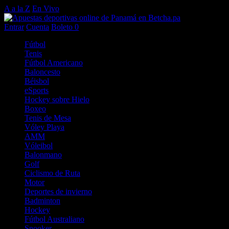
A a la Z
En Vivo
Entrar
Cuenta
Boleto
0
Fútbol
Tenis
Fútbol Americano
Baloncesto
Béisbol
eSports
Hockey sobre Hielo
Boxeo
Tenis de Mesa
Vóley Playa
AMM
Vóleibol
Balonmano
Golf
Ciclismo de Ruta
Motor
Deportes de invierno
Badminton
Hockey
Fútbol Australiano
Snooker