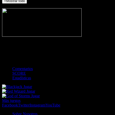
+Mostrar todo
NO_INCIDENTS
-
Gol
Tarjeta amarilla
Roja
Córner
Penalti
FKIC
Sustitución
0
-
-
-
-
-
-
0
-
-
-
-
-
-
Comentarios
SCORE
Estadísticas
Jugar
Jugar
Jugar
Más juegos
Facebook
Twitter
Instagram
YouTube
Sobre Nosotros