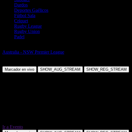
Dardos
Deportes Gaélicos
Fútbol Sala
Críquet
Rugby League
Rugby Union
Padel
Fútbol
Australia - NSW Premier League
St George City FA vs University
of NSW
Marcador en vivo
SHOW_AUG_STREAM
SHOW_REG_STREAM
Ir a Evento