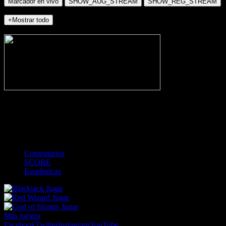
Marcador en vivo
SHOW_AUG_STREAM
SHOW_REG_STREAM
+Mostrar todo
NO_INCIDENTS
-
Gol
Tarjeta amarilla
Roja
Córner
Penalti
FKIC
Sustitución
0
-
-
-
-
-
-
0
-
-
-
-
-
-
Comentarios
SCORE
Estadísticas
Jugar
Jugar
Jugar
Más juegos
Facebook
Twitter
Instagram
YouTube