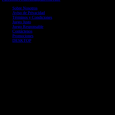
Sobre Nosotros
Aviso de Privacidad
Términos y Condiciones
Juego Justo
Juego Responsable
Contáctenos
Promociones
DESKTOP
Betcha.pa es operado por ONJOC, CORP. una compañía registrada
en la República de Panamá, autorizada y regulada por la Junta de
Control de Juegos de la Repúlblica de Panamá a través del Contrato
de Admnistración y Operación de Juegos de Suerte y Azar a través
de Internet No. JCJ-03-2020, debidamente refrendado por la
Contraloría de la República de Panamá el día 15 de junio de 2020
con oficinas en Urbanización Costa del Este, PH Plaza Real,
Oficina 403, Corregimiento de Juan Díaz, República de Panamá,
localizables al telefóno +(507) 304-8693 y correo electrónico
info@onjoc.com
SPACEWONDER HOLDINGS LIMITED es una filial europea de
Onjoc Corp., debidamente registrada en Chipre, con oficinas en 1
Katalanou, Piso: 1 °, Piso: 101, Aglantzia, Nicosia, 2121, CHIPRE,