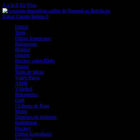
A a la Z
En Vivo
Entrar
Cuenta
Boleto
0
Fútbol
Tenis
Fútbol Americano
Baloncesto
Béisbol
eSports
Hockey sobre Hielo
Boxeo
Tenis de Mesa
Vóley Playa
AMM
Vóleibol
Balonmano
Golf
Ciclismo de Ruta
Motor
Deportes de invierno
Badminton
Hockey
Fútbol Australiano
Snooker