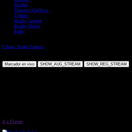
Dardos
Deportes Gaélicos
Críquet
Rugby League
Rugby Union
Padel
Fútbol
China - Super League
Shanghai Port vs Dalian Yingbo
Domingo, 12 Jul 2026 06:35:00
Marcador en vivo
SHOW_AUG_STREAM
SHOW_REG_STREAM
Ir a Evento
12 Jul 06:35