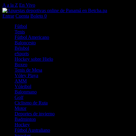
A a la Z
En Vivo
Entrar
Cuenta
Boleto
0
Fútbol
Tenis
Fútbol Americano
Baloncesto
Béisbol
eSports
Hockey sobre Hielo
Boxeo
Tenis de Mesa
Vóley Playa
AMM
Vóleibol
Balonmano
Golf
Ciclismo de Ruta
Motor
Deportes de invierno
Badminton
Hockey
Fútbol Australiano
Snooker