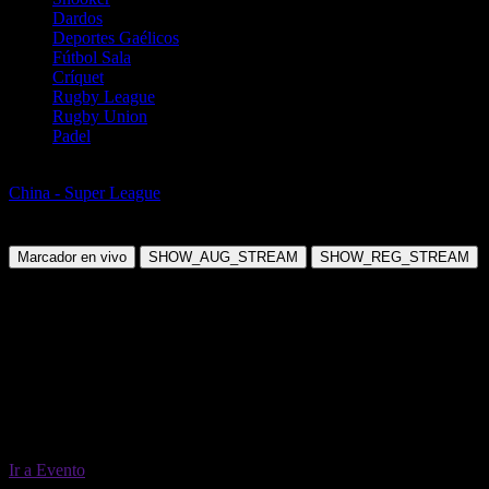
Dardos
Deportes Gaélicos
Fútbol Sala
Críquet
Rugby League
Rugby Union
Padel
Fútbol
China - Super League
Tianjin Jinmen Tiger vs Liaoning Tieren
Domingo, 12 Jul 2026 06:00:00
Marcador en vivo
SHOW_AUG_STREAM
SHOW_REG_STREAM
Ir a Evento