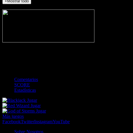
+Mostrar todo
NO_INCIDENTS
-
Gol
Tarjeta amarilla
Roja
Córner
Penalti
FKIC
Sustitución
0
-
-
-
-
-
-
0
-
-
-
-
-
-
Comentarios
SCORE
Estadísticas
Jugar
Jugar
Jugar
Más juegos
Facebook
Twitter
Instagram
YouTube
Sobre Nosotros