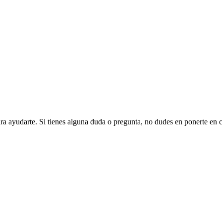
 para ayudarte. Si tienes alguna duda o pregunta, no dudes en ponerte e