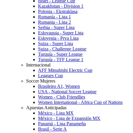
Israel - League Cup
Kazakhstan - Division 1
Polonia - Ekstraklasa
Rumanía - Liga 1
Rumania - Liga 2
Serbia - Super Liga
Eslovaquia - Super Liga
Eslovenia - Prva Liga
Suiza - Super Liga
Suiza - Challenge League
Turquía - Super League
Turquía - TFF League 1
Internacional
AFF Mitsubishi Electric Cup
Leagues Cup
Soccer Mujeres
Brasileiro A1, Women
USA - National Soccer League
Women - Club Friendlies
Women International - Africa Cup of Nations
Apuestas Anticipadas
México - Liga MX
México - Liga de Expansión MX
Panamá - Liga Panameña
Brasil - Serie A