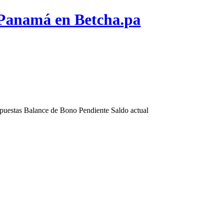
puestas
Balance de Bono Pendiente
Saldo actual