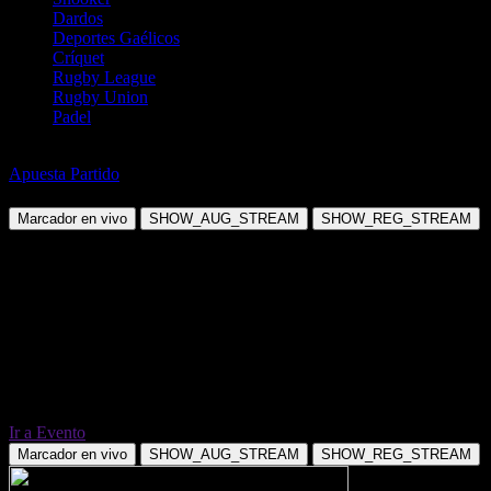
Dardos
Deportes Gaélicos
Críquet
Rugby League
Rugby Union
Padel
Rugby League
Apuesta Partido
Wigan Warriors vs Warrington Wolves
Marcador en vivo
SHOW_AUG_STREAM
SHOW_REG_STREAM
Ir a Evento
Marcador en vivo
SHOW_AUG_STREAM
SHOW_REG_STREAM