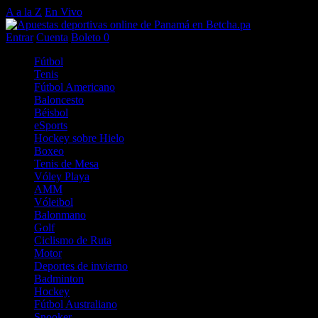
A a la Z
En Vivo
Entrar
Cuenta
Boleto
0
Fútbol
Tenis
Fútbol Americano
Baloncesto
Béisbol
eSports
Hockey sobre Hielo
Boxeo
Tenis de Mesa
Vóley Playa
AMM
Vóleibol
Balonmano
Golf
Ciclismo de Ruta
Motor
Deportes de invierno
Badminton
Hockey
Fútbol Australiano
Snooker