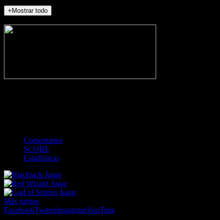
+Mostrar todo
NO_INCIDENTS
-
Gol
Tarjeta amarilla
Roja
Córner
Penalti
FKIC
Sustitución
0
-
-
-
-
-
-
0
-
-
-
-
-
-
Comentarios
SCORE
Estadísticas
Jugar
Jugar
Jugar
Más juegos
Facebook
Twitter
Instagram
YouTube