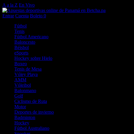
A a la Z
En Vivo
Entrar
Cuenta
Boleto
0
Fútbol
Tenis
Fútbol Americano
Baloncesto
Béisbol
eSports
Hockey sobre Hielo
Boxeo
Tenis de Mesa
Vóley Playa
AMM
Vóleibol
Balonmano
Golf
Ciclismo de Ruta
Motor
Deportes de invierno
Badminton
Hockey
Fútbol Australiano
Snooker