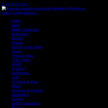
A a la Z
En Vivo
Entrar
Cuenta
Boleto
0
Fútbol
Tenis
Fútbol Americano
Baloncesto
Béisbol
eSports
Hockey sobre Hielo
Boxeo
Tenis de Mesa
Vóley Playa
AMM
Vóleibol
Balonmano
Golf
Ciclismo de Ruta
Motor
Deportes de invierno
Badminton
Hockey
Fútbol Australiano
Snooker