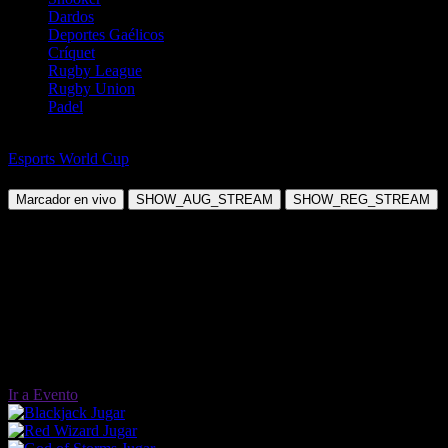
Dardos
Deportes Gaélicos
Críquet
Rugby League
Rugby Union
Padel
eSports
Esports World Cup
REKONIX vs Team Spirit
Marcador en vivo
SHOW_AUG_STREAM
SHOW_REG_STREAM
Ir a Evento
Jugar
Jugar