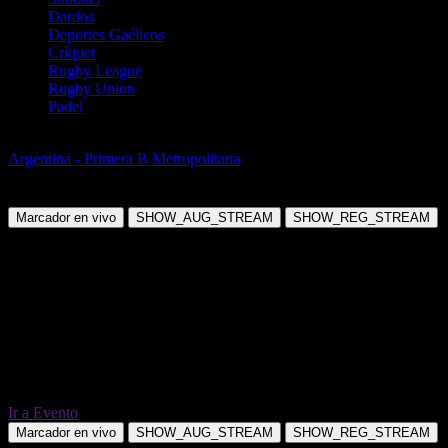
Dardos
Deportes Gaélicos
Críquet
Rugby League
Rugby Union
Padel
Fútbol
Argentina - Primera B Metropolitana
Talleres de Remedios de
Escalada vs CSD Flandria
Marcador en vivo
SHOW_AUG_STREAM
SHOW_REG_STREAM
Ir a Evento
Marcador en vivo
SHOW_AUG_STREAM
SHOW_REG_STREAM