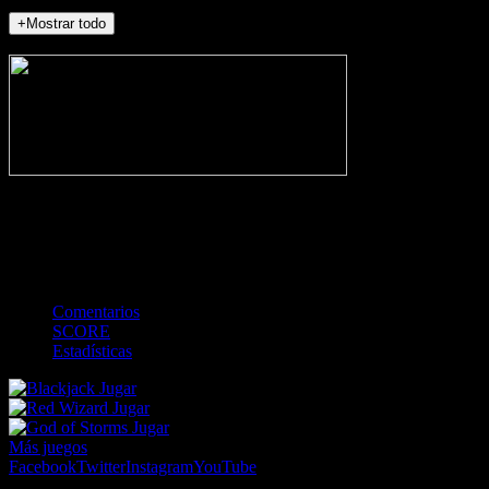
+Mostrar todo
NO_INCIDENTS
-
Gol
Tarjeta amarilla
Roja
Córner
Penalti
FKIC
Sustitución
0
-
-
-
-
-
-
0
-
-
-
-
-
-
Comentarios
SCORE
Estadísticas
Jugar
Jugar
Jugar
Más juegos
Facebook
Twitter
Instagram
YouTube