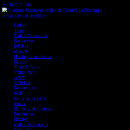
A a la Z
En Vivo
Entrar
Cuenta
Boleto
0
Fútbol
Tenis
Fútbol Americano
Baloncesto
Béisbol
eSports
Hockey sobre Hielo
Boxeo
Tenis de Mesa
Vóley Playa
AMM
Vóleibol
Balonmano
Golf
Ciclismo de Ruta
Motor
Deportes de invierno
Badminton
Hockey
Fútbol Australiano
Snooker