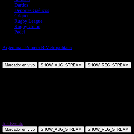
Dardos
Deportes Gaélicos
Críquet
Rugby League
Rugby Union
Padel
Fútbol
Argentina - Primera B Metropolitana
Brown de Adrogue vs
Ituzaingo
Marcador en vivo
SHOW_AUG_STREAM
SHOW_REG_STREAM
Ir a Evento
Marcador en vivo
SHOW_AUG_STREAM
SHOW_REG_STREAM