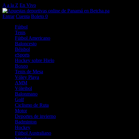
A a la Z
En Vivo
Entrar
Cuenta
Boleto
0
Fútbol
Tenis
Fútbol Americano
Baloncesto
Béisbol
eSports
Hockey sobre Hielo
Boxeo
Tenis de Mesa
Vóley Playa
AMM
Vóleibol
Balonmano
Golf
Ciclismo de Ruta
Motor
Deportes de invierno
Badminton
Hockey
Fútbol Australiano
Snooker