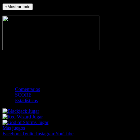
+Mostrar todo
NO_INCIDENTS
-
Gol
Tarjeta amarilla
Roja
Córner
Penalti
FKIC
Sustitución
0
-
-
-
-
-
-
0
-
-
-
-
-
-
Comentarios
SCORE
Estadísticas
Jugar
Jugar
Jugar
Más juegos
Facebook
Twitter
Instagram
YouTube