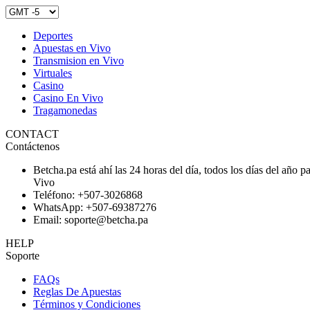
Deportes
Apuestas en Vivo
Transmision en Vivo
Virtuales
Casino
Casino En Vivo
Tragamonedas
CONTACT
Contáctenos
Betcha.pa está ahí las 24 horas del día, todos los días del año
Vivo
Teléfono:
+507-3026868
WhatsApp:
+507-69387276
Email:
soporte@betcha.pa
HELP
Soporte
FAQs
Reglas De Apuestas
Términos y Condiciones