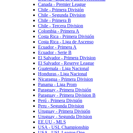
Canada - Premier League
Chile - Primera División
Chile - Segunda Division
Chile - Primera B
Chile - Tercera Division
Colombia - Primera A
Costa Rica - Primera División
Costa Rica - Liga de Ascenso
Ecuador - Primera A
Ecuador - Serie B
El Salvador - Primera Division
El Salvador - Reserve League
Guatemala - Liga Nacional
Honduras - Liga Nacional
Nicaragua - Primera Division
Panama - Liga Prom
Paraguay - Primera División
Paraguay - Primera Division B
Perú - Primera División
Peru - Segunda Division
Uruguay - Primera División
Uruguay - Segunda Division
EE.UU - MLS
USA - USL Championship
USA - USL League One