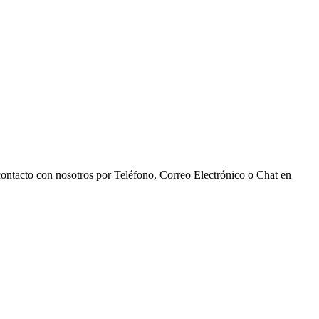
n contacto con nosotros por Teléfono, Correo Electrónico o Chat en