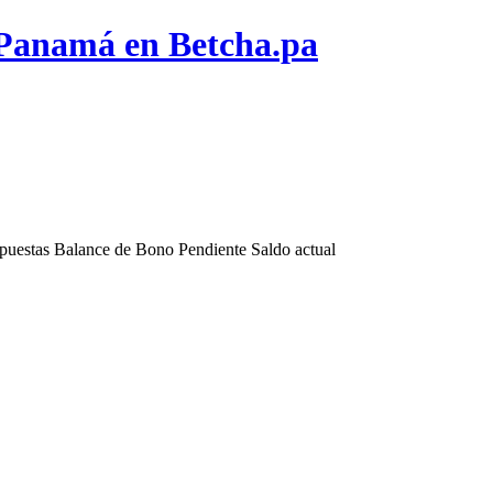
puestas
Balance de Bono Pendiente
Saldo actual