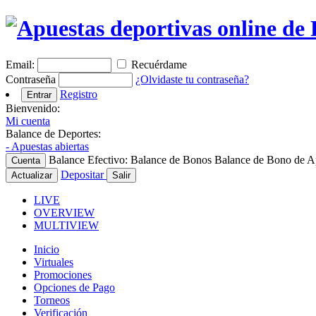
Email:
Recuérdame
Contraseña
¿Olvidaste tu contraseña?
Registro
Bienvenido:
Mi cuenta
Balance de Deportes
:
-
Apuestas abiertas
Balance Efectivo:
Balance de Bonos
Balance de Bono de A
Cuenta
Depositar
Actualizar
Salir
LIVE
OVERVIEW
MULTIVIEW
Inicio
Virtuales
Promociones
Opciones de Pago
Torneos
Verificación