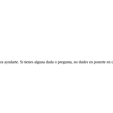
 para ayudarte. Si tienes alguna duda o pregunta, no dudes en ponerte e