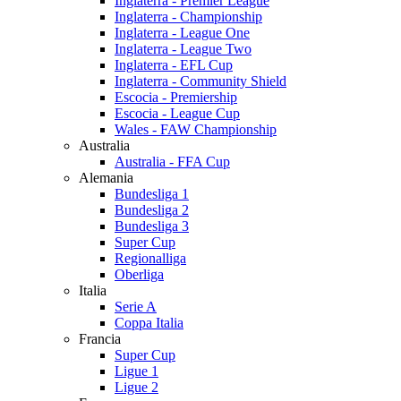
Inglaterra - Premier League
Inglaterra - Championship
Inglaterra - League One
Inglaterra - League Two
Inglaterra - EFL Cup
Inglaterra - Community Shield
Escocia - Premiership
Escocia - League Cup
Wales - FAW Championship
Australia
Australia - FFA Cup
Alemania
Bundesliga 1
Bundesliga 2
Bundesliga 3
Super Cup
Regionalliga
Oberliga
Italia
Serie A
Coppa Italia
Francia
Super Cup
Ligue 1
Ligue 2