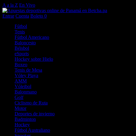
A a la Z
En Vivo
Entrar
Cuenta
Boleto
0
Fútbol
Tenis
Fútbol Americano
Baloncesto
Béisbol
eSports
Hockey sobre Hielo
Boxeo
Tenis de Mesa
Vóley Playa
AMM
Vóleibol
Balonmano
Golf
Ciclismo de Ruta
Motor
Deportes de invierno
Badminton
Hockey
Fútbol Australiano
Snooker