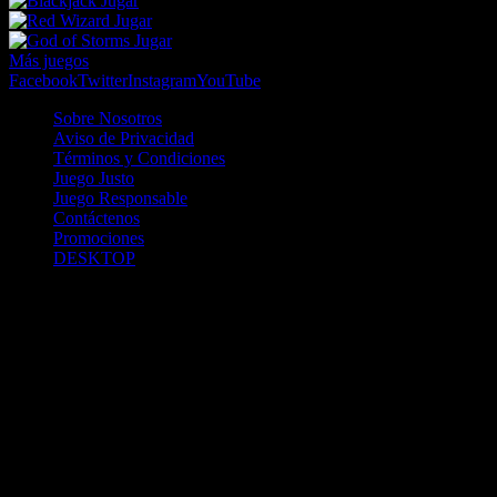
Jugar
Jugar
Jugar
Más juegos
Facebook
Twitter
Instagram
YouTube
Sobre Nosotros
Aviso de Privacidad
Términos y Condiciones
Juego Justo
Juego Responsable
Contáctenos
Promociones
DESKTOP
Betcha.pa es operado por ONJOC, CORP. una compañía registrada
en la República de Panamá, autorizada y regulada por la Junta de
Control de Juegos de la Repúlblica de Panamá a través del Contrato
de Admnistración y Operación de Juegos de Suerte y Azar a través
de Internet No. JCJ-03-2020, debidamente refrendado por la
Contraloría de la República de Panamá el día 15 de junio de 2020
con oficinas en Urbanización Costa del Este, PH Plaza Real,
Oficina 403, Corregimiento de Juan Díaz, República de Panamá,
localizables al telefóno +(507) 304-8693 y correo electrónico
info@onjoc.com