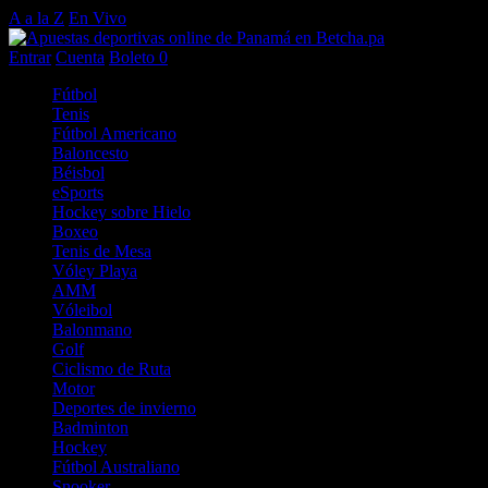
A a la Z
En Vivo
Entrar
Cuenta
Boleto
0
Fútbol
Tenis
Fútbol Americano
Baloncesto
Béisbol
eSports
Hockey sobre Hielo
Boxeo
Tenis de Mesa
Vóley Playa
AMM
Vóleibol
Balonmano
Golf
Ciclismo de Ruta
Motor
Deportes de invierno
Badminton
Hockey
Fútbol Australiano
Snooker