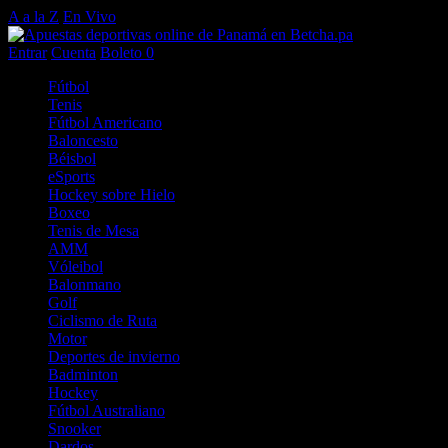
A a la Z
En Vivo
Entrar
Cuenta
Boleto
0
Fútbol
Tenis
Fútbol Americano
Baloncesto
Béisbol
eSports
Hockey sobre Hielo
Boxeo
Tenis de Mesa
AMM
Vóleibol
Balonmano
Golf
Ciclismo de Ruta
Motor
Deportes de invierno
Badminton
Hockey
Fútbol Australiano
Snooker
Dardos