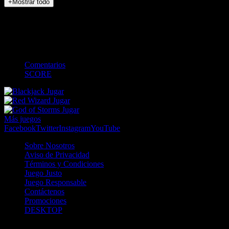
+Mostrar todo
NO_INCIDENTS
UTR Pro Tour
-
-
-
-
Comentarios
SCORE
Jugar
Jugar
Jugar
Más juegos
Facebook
Twitter
Instagram
YouTube
Sobre Nosotros
Aviso de Privacidad
Términos y Condiciones
Juego Justo
Juego Responsable
Contáctenos
Promociones
DESKTOP
Betcha.pa es operado por ONJOC, CORP. una compañía registrada