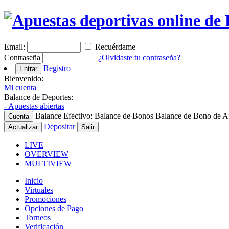
Email:
Recuérdame
Contraseña
¿Olvidaste tu contraseña?
Registro
Bienvenido:
Mi cuenta
Balance de Deportes
:
-
Apuestas abiertas
Balance Efectivo:
Balance de Bonos
Balance de Bono de A
Cuenta
Depositar
Actualizar
Salir
LIVE
OVERVIEW
MULTIVIEW
Inicio
Virtuales
Promociones
Opciones de Pago
Torneos
Verificación