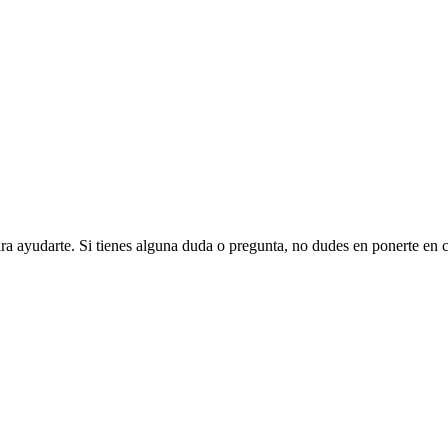
 para ayudarte. Si tienes alguna duda o pregunta, no dudes en ponerte e