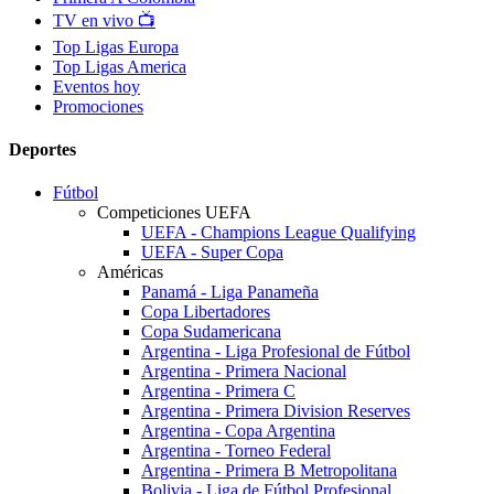
TV en vivo 📺
Top Ligas Europa
Top Ligas America
Eventos hoy
Promociones
Deportes
Fútbol
Competiciones UEFA
UEFA - Champions League Qualifying
UEFA - Super Copa
Américas
Panamá - Liga Panameña
Copa Libertadores
Copa Sudamericana
Argentina - Liga Profesional de Fútbol
Argentina - Primera Nacional
Argentina - Primera C
Argentina - Primera Division Reserves
Argentina - Copa Argentina
Argentina - Torneo Federal
Argentina - Primera B Metropolitana
Bolivia - Liga de Fútbol Profesional