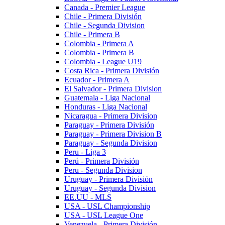
Canada - Premier League
Chile - Primera División
Chile - Segunda Division
Chile - Primera B
Colombia - Primera A
Colombia - Primera B
Colombia - League U19
Costa Rica - Primera División
Ecuador - Primera A
El Salvador - Primera Division
Guatemala - Liga Nacional
Honduras - Liga Nacional
Nicaragua - Primera Division
Paraguay - Primera División
Paraguay - Primera Division B
Paraguay - Segunda Division
Peru - Liga 3
Perú - Primera División
Peru - Segunda Division
Uruguay - Primera División
Uruguay - Segunda Division
EE.UU - MLS
USA - USL Championship
USA - USL League One
Venezuela - Primera División