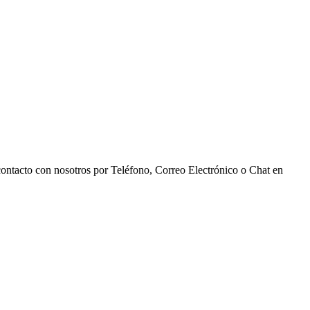
n contacto con nosotros por Teléfono, Correo Electrónico o Chat en