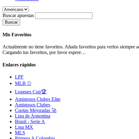
Buscar apuestas
Buscar
Mis Favoritos
Actualmente no tiene favoritos. Añada favoritos para verlos siempre a
Cargando tus favoritos, por favor espere…
Enlaces rápidos
LPF
MLB ⚾
Leagues Cup🏆
Amistosos Clubes Elite
Amistosos Clubes
Cuotas Mejoradas 🚀
Liga de Argentina
Brasil - Serie A
Liga MX
MLS
Primera A Colombia