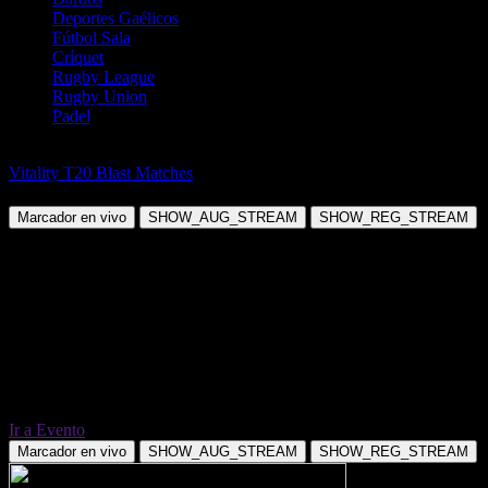
Deportes Gaélicos
Fútbol Sala
Críquet
Rugby League
Rugby Union
Padel
Críquet
Vitality T20 Blast Matches
Essex vs Hampshire
Marcador en vivo
SHOW_AUG_STREAM
SHOW_REG_STREAM
Ir a Evento
Marcador en vivo
SHOW_AUG_STREAM
SHOW_REG_STREAM