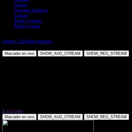
Dardos
Deportes Gaélicos
Críquet
Rugby League
Rugby Union
Críquet
Vitality T20 Blast Matches
Warwickshire vs Glamorgan
Marcador en vivo
SHOW_AUG_STREAM
SHOW_REG_STREAM
Ir a Evento
Marcador en vivo
SHOW_AUG_STREAM
SHOW_REG_STREAM