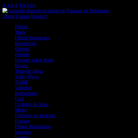
A a la Z
En Vivo
Entrar
Cuenta
Boleto
0
Fútbol
Tenis
Fútbol Americano
Baloncesto
Béisbol
eSports
Hockey sobre Hielo
Boxeo
Tenis de Mesa
Vóley Playa
AMM
Vóleibol
Balonmano
Golf
Ciclismo de Ruta
Motor
Deportes de invierno
Hockey
Fútbol Australiano
Snooker
Dardos