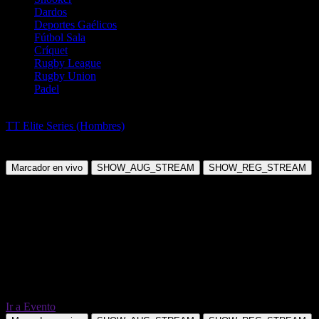
Dardos
Deportes Gaélicos
Fútbol Sala
Críquet
Rugby League
Rugby Union
Padel
Tenis de Mesa
TT Elite Series (Hombres)
Jakub Witkowski vs Michal
Malachowski
Marcador en vivo
SHOW_AUG_STREAM
SHOW_REG_STREAM
Ir a Evento