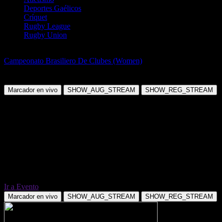
Deportes Gaélicos
Críquet
Rugby League
Rugby Union
Balonmano
Campeonato Brasiliero De Clubes (Women)
Sport Recife Women
vs Ser/Sorocaba Women
Marcador en vivo
SHOW_AUG_STREAM
SHOW_REG_STREAM
Ir a Evento
Marcador en vivo
SHOW_AUG_STREAM
SHOW_REG_STREAM