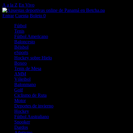
A a la Z
En Vivo
Entrar
Cuenta
Boleto
0
Fútbol
Tenis
Fútbol Americano
Baloncesto
Béisbol
eSports
Hockey sobre Hielo
Boxeo
Tenis de Mesa
AMM
Vóleibol
Balonmano
Golf
Ciclismo de Ruta
Motor
Deportes de invierno
Hockey
Fútbol Australiano
Snooker
Dardos
Atletismo