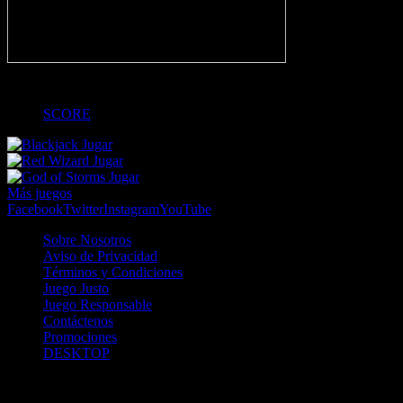
-
SCORE
Jugar
Jugar
Jugar
Más juegos
Facebook
Twitter
Instagram
YouTube
Sobre Nosotros
Aviso de Privacidad
Términos y Condiciones
Juego Justo
Juego Responsable
Contáctenos
Promociones
DESKTOP
Betcha.pa es operado por ONJOC, CORP. una compañía registrada
en la República de Panamá, autorizada y regulada por la Junta de