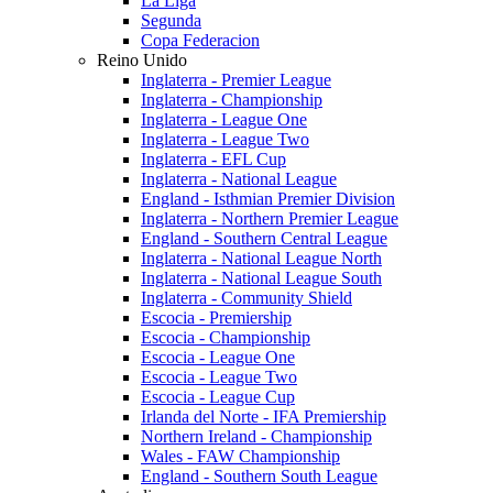
La Liga
Segunda
Copa Federacion
Reino Unido
Inglaterra - Premier League
Inglaterra - Championship
Inglaterra - League One
Inglaterra - League Two
Inglaterra - EFL Cup
Inglaterra - National League
England - Isthmian Premier Division
Inglaterra - Northern Premier League
England - Southern Central League
Inglaterra - National League North
Inglaterra - National League South
Inglaterra - Community Shield
Escocia - Premiership
Escocia - Championship
Escocia - League One
Escocia - League Two
Escocia - League Cup
Irlanda del Norte - IFA Premiership
Northern Ireland - Championship
Wales - FAW Championship
England - Southern South League