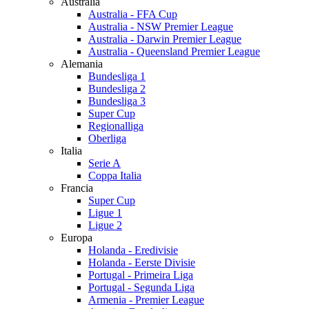
Australia
Australia - FFA Cup
Australia - NSW Premier League
Australia - Darwin Premier League
Australia - Queensland Premier League
Alemania
Bundesliga 1
Bundesliga 2
Bundesliga 3
Super Cup
Regionalliga
Oberliga
Italia
Serie A
Coppa Italia
Francia
Super Cup
Ligue 1
Ligue 2
Europa
Holanda - Eredivisie
Holanda - Eerste Divisie
Portugal - Primeira Liga
Portugal - Segunda Liga
Armenia - Premier League