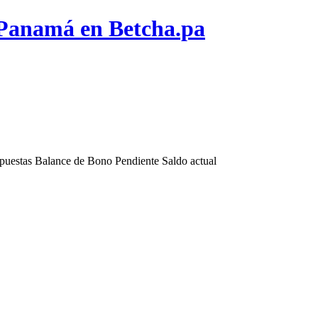
puestas
Balance de Bono Pendiente
Saldo actual