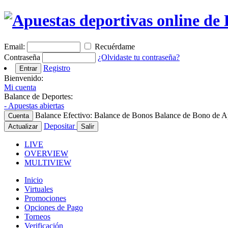
Email:
Recuérdame
Contraseña
¿Olvidaste tu contraseña?
Registro
Bienvenido:
Mi cuenta
Balance de Deportes
:
-
Apuestas abiertas
Balance Efectivo:
Balance de Bonos
Balance de Bono de A
Cuenta
Depositar
Actualizar
Salir
LIVE
OVERVIEW
MULTIVIEW
Inicio
Virtuales
Promociones
Opciones de Pago
Torneos
Verificación