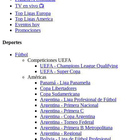
TV en vivo 📺
Top Ligas Europa
Top Ligas America
Eventos hoy
Promociones
Deportes
Fútbol
Competiciones UEFA
UEFA - Champions League Qualifying
UEFA - Super Copa
Américas
Panamá - Liga Panameña
Copa Libertadores
Copa Sudamericana
Argentina - Liga Profesional de Fútbol
Argentina - Primera Nacional
Argentina - Primera C
Argentina - Copa Argentina
Argentina - Torneo Federal
Argentina - Primera B Metropolitana
Argentina - Regional
Bolivia - Liga de Fútbol Profesional