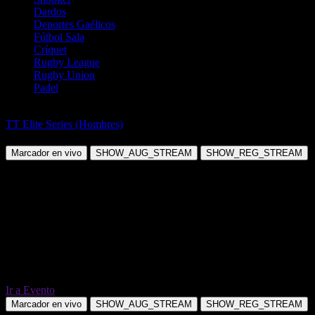
Dardos
Deportes Gaélicos
Fútbol Sala
Críquet
Rugby League
Rugby Union
Padel
Tenis de Mesa
TT Elite Series (Hombres)
Grzegorz Mucha vs Andriej Fomin
Marcador en vivo
SHOW_AUG_STREAM
SHOW_REG_STREAM
Ir a Evento
Marcador en vivo
SHOW_AUG_STREAM
SHOW_REG_STREAM