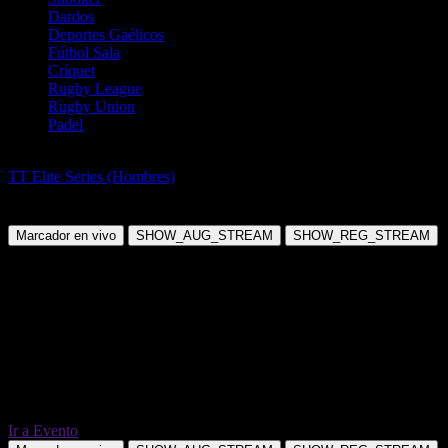
Dardos
Deportes Gaélicos
Fútbol Sala
Críquet
Rugby League
Rugby Union
Padel
Tenis de Mesa
TT Elite Series (Hombres)
Mateusz Rutkowski vs Michal
Malachowski
Marcador en vivo
SHOW_AUG_STREAM
SHOW_REG_STREAM
Ir a Evento