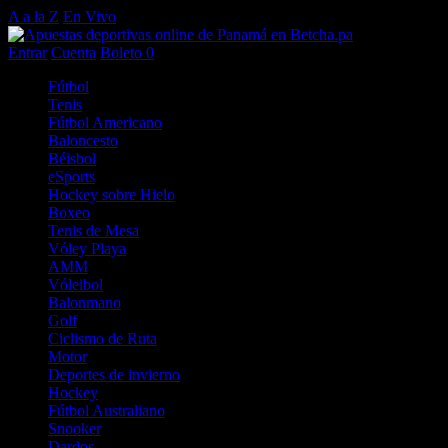
A a la Z
En Vivo
Entrar
Cuenta
Boleto
0
Fútbol
Tenis
Fútbol Americano
Baloncesto
Béisbol
eSports
Hockey sobre Hielo
Boxeo
Tenis de Mesa
Vóley Playa
AMM
Vóleibol
Balonmano
Golf
Ciclismo de Ruta
Motor
Deportes de invierno
Hockey
Fútbol Australiano
Snooker
Dardos