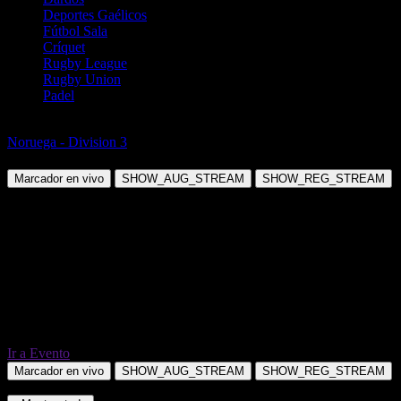
Deportes Gaélicos
Fútbol Sala
Críquet
Rugby League
Rugby Union
Padel
Fútbol
Noruega - Division 3
NTNUI vs Fk Kvik Trondheim
Marcador en vivo
SHOW_AUG_STREAM
SHOW_REG_STREAM
Ir a Evento
Marcador en vivo
SHOW_AUG_STREAM
SHOW_REG_STREAM