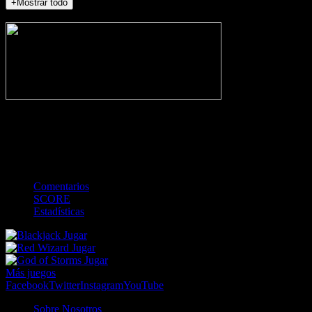
+Mostrar todo
NO_INCIDENTS
-
Gol
Tarjeta amarilla
Roja
Córner
Penalti
FKIC
Sustitución
0
-
-
-
-
-
-
0
-
-
-
-
-
-
Comentarios
SCORE
Estadísticas
Jugar
Jugar
Jugar
Más juegos
Facebook
Twitter
Instagram
YouTube
Sobre Nosotros